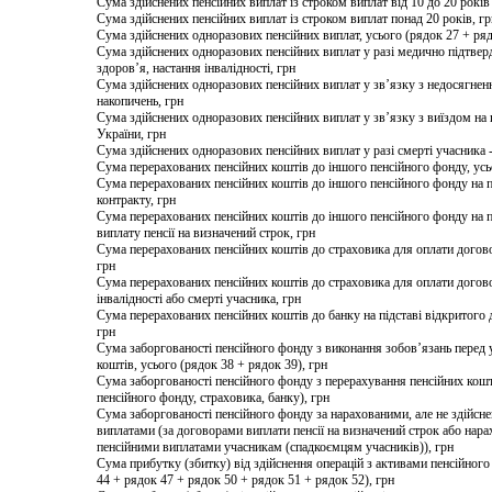
Сума здійснених пенсійних виплат із строком виплат від 10 до 20 рокі
Сума здійснених пенсійних виплат із строком виплат понад 20 років, гр
Сума здійснених одноразових пенсійних виплат, усього (рядок 27 + ряд
Сума здійснених одноразових пенсійних виплат у разі медично підтве
здоров’я, настання інвалідності, грн
Сума здійснених одноразових пенсійних виплат у зв’язку з недосягне
накопичень, грн
Сума здійснених одноразових пенсійних виплат у зв’язку з виїздом на
України, грн
Сума здійснених одноразових пенсійних виплат у разі смерті учасника 
Сума перерахованих пенсійних коштів до іншого пенсійного фонду, усьо
Сума перерахованих пенсійних коштів до іншого пенсійного фонду на п
контракту, грн
Сума перерахованих пенсійних коштів до іншого пенсійного фонду на п
виплату пенсії на визначений строк, грн
Сума перерахованих пенсійних коштів до страховика для оплати договор
грн
Сума перерахованих пенсійних коштів до страховика для оплати догов
інвалідності або смерті учасника, грн
Сума перерахованих пенсійних коштів до банку на підставі відкритого 
грн
Сума заборгованості пенсійного фонду з виконання зобов’язань перед
коштів, усього (рядок 38 + рядок 39), грн
Сума заборгованості пенсійного фонду з перерахування пенсійних кошт
пенсійного фонду, страховика, банку), грн
Сума заборгованості пенсійного фонду за нарахованими, але не здійс
виплатами (за договорами виплати пенсії на визначений строк або на
пенсійними виплатами учасникам (спадкоємцям учасників)), грн
Сума прибутку (збитку) від здійснення операцій з активами пенсійного
44 + рядок 47 + рядок 50 + рядок 51 + рядок 52), грн