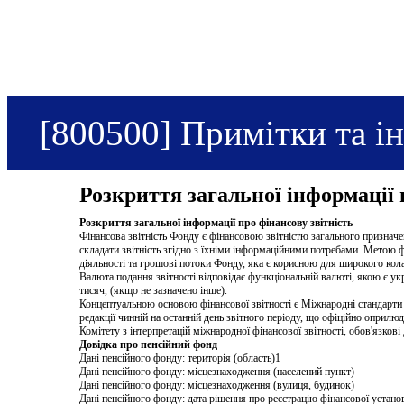
[800500] Примітки та і
Розкриття загальної інформації 
Розкриття загальної інформації про фінансову звітність
Фінансова звітність Фонду є фінансовою звітністю загального призначе
складати звітність згідно з їхніми інформаційними потребами. Метою фі
діяльності та грошові потоки Фонду, яка є корисною для широкого кола
Валюта подання звітності відповідає функціональній валюті, якою є укр
тисяч, (якщо не зазначено інше).
Концептуальною основою фінансової звітності є Міжнародні стандарти ф
редакції чинній на останній день звітного періоду, що офіційно оприлюдн
Комітету з інтерпретацій міжнародної фінансової звітності, обов'язкові
Довідка про пенсійний фонд
Дані пенсійного фонду: територія (область)1
Дані пенсійного фонду: місцезнаходження (населений пункт)
Дані пенсійного фонду: місцезнаходження (вулиця, будинок)
Дані пенсійного фонду: дата рішення про реєстрацію фінансової устано