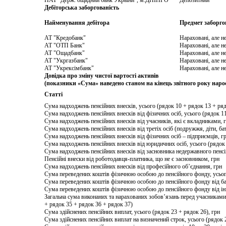
ПАТ "Держ. ощадний банк України", м.ДНІПРО
Депозитний
Дебіторська заборгованість
Найменування дебітора
Предмет заборго
АТ "Кредобанк"
Нараховані, але не
АТ "ОТП Банк"
Нараховані, але не
АТ "Ощадбанк"
Нараховані, але не
АТ "Укргазбанк"
Нараховані, але не
АТ "Укрексімбанк"
Нараховані, але не
Довідка про зміну чистої вартості активів
(показники «Сума» наведено станом на кінець звітного року наро
Статті
Сума надходжень пенсійних внесків, усього (рядок 10 + рядок 13 + ряд
Сума надходжень пенсійних внесків від фізичних осіб, усього (рядок 11
Сума надходжень пенсійних внесків від учасників, які є вкладниками, 
Сума надходжень пенсійних внесків від третіх осіб (подружжя, діти, бат
Сума надходжень пенсійних внесків від фізичних осіб – підприємців, г
Сума надходжень пенсійних внесків від юридичних осіб, усього (рядок 
Сума надходжень пенсійних внесків від засновника недержавного пенсі
Пенсійні внески від роботодавця-платника, що не є засновником, грн
Сума надходжень пенсійних внесків від професійного об’єднання, грн
Сума переведених коштів фізичною особою до пенсійного фонду, усього
Сума переведених коштів фізичною особою до пенсійного фонду від ба
Сума переведених коштів фізичною особою до пенсійного фонду від і
Загальна сума виконаних та нарахованих зобов’язань перед учасниками
+ рядок 35 + рядок 36 + рядок 37)
Сума здійснених пенсійних виплат, усього (рядок 23 + рядок 26), грн
Сума здійснених пенсійних виплат на визначений строк, усього (рядок 2