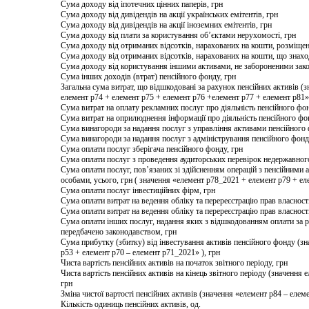
Сума доходу від іпотечних цінних паперів, грн
Сума доходу від дивідендів на акції українських емітентів, грн
Сума доходу від дивідендів на акції іноземних емітентів, грн
Сума доходу від плати за користування об’єктами нерухомості, грн
Сума доходу від отриманих відсотків, нарахованих на кошти, розміщені
Сума доходу від отриманих відсотків, нарахованих на кошти, що знахо
Сума доходу від користування іншими активами, не забороненими зако
Сума інших доходів (втрат) пенсійного фонду, грн
Загальна сума витрат, що відшкодовані за рахунок пенсійних активів (
елемент p74 + елемент p75 + елемент p76 +елемент p77 + елемент p81»)
Сума витрат на оплату рекламних послуг про діяльність пенсійного фон
Сума витрат на оприлюднення інформації про діяльність пенсійного фо
Сума винагороди за надання послуг з управління активами пенсійного 
Сума винагороди за надання послуг з адміністрування пенсійного фонд
Сума оплати послуг зберігача пенсійного фонду, грн
Сума оплати послуг з проведення аудиторських перевірок недержавного
Сума оплати послуг, пов’язаних зі здійсненням операцій з пенсійними 
особами, усього, грн ( значення «елемент p78_2021 + елемент p79 + ел
Сума оплати послуг інвестиційних фірм, грн
Сума оплати витрат на ведення обліку та перереєстрацію прав власності 
Сума оплати витрат на ведення обліку та перереєстрацію прав власності
Сума оплати інших послуг, надання яких з відшкодованням оплати за р
передбачено законодавством, грн
Сума прибутку (збитку) від інвестування активів пенсійного фонду (з
p53 + елемент p70 – елемент p71_2021» ), грн
Чиста вартість пенсійних активів на початок звітного періоду, грн
Чиста вартість пенсійних активів на кінець звітного періоду (значення е
грн
Зміна чистої вартості пенсійних активів (значення «елемент p84 – елеме
Кількість одиниць пенсійних активів, од.