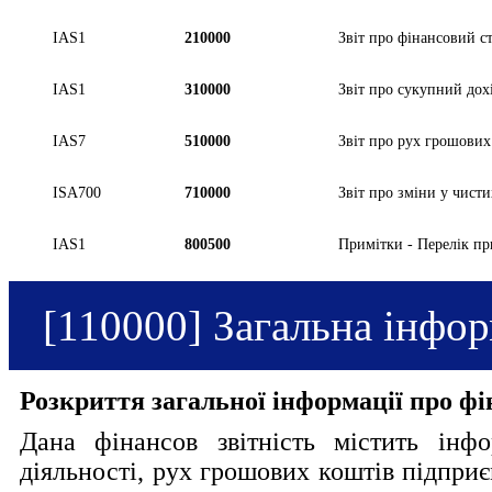
IAS1
210000
Звіт про фінансовий с
IAS1
310000
Звіт про сукупний дох
IAS7
510000
Звіт про рух грошових
ISA700
710000
Звіт про зміни у чист
IAS1
800500
Примітки - Перелік пр
[110000] Загальна інфор
Розкриття загальної інформації про фі
Дана фінансов звітність містить інфо
діяльності, рух грошових коштів підприє