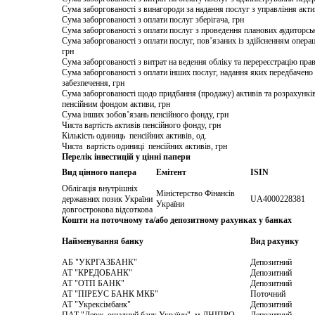
Сума заборгованості з винагороди за надання послуг з управління акт
Сума заборгованості з оплати послуг зберігача, грн
Сума заборгованості з оплати послуг з проведення планових аудиторсь
Сума заборгованості з оплати послуг, пов’язаних із здійсненням операц
грн
Сума заборгованості з витрат на ведення обліку та перереєстрацію прав
Сума заборгованості з оплати інших послуг, надання яких передбачен
забезпечення, грн
Сума заборгованості щодо придбання (продажу) активів та розрахунків
пенсійним фондом активи, грн
Сума інших зобов’язань пенсійного фонду, грн
Чиста вартість активів пенсійного фонду, грн
Кількість одиниць пенсійних активів, од.
Чиста вартість одиниці пенсійних активів, грн
Перелік інвестицій у цінні папери
Вид цінного папера
Емітент
ISIN
Облігація внутрішніх
Міністерство Фінансів
державних позик України
UA4000228381
України
довгострокова відсоткова
Кошти на поточному та/або депозитному рахунках у банках
Найменування банку
Вид рахунку
АБ "УКРГАЗБАНК"
Депозитний
АТ "КРЕДОБАНК"
Депозитний
АТ "ОТП БАНК"
Депозитний
АТ "ПІРЕУС БАНК МКБ"
Поточний
АТ "Укрексімбанк"
Депозитний