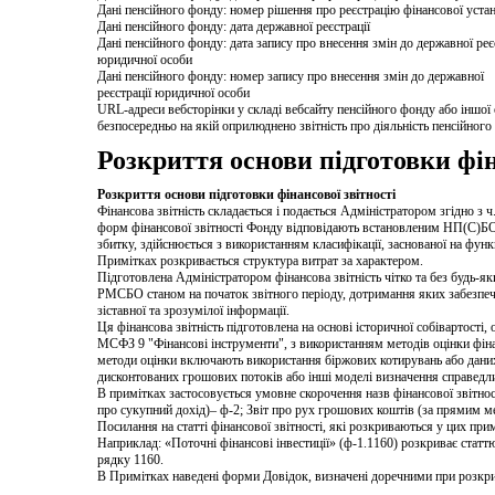
Дані пенсійного фонду: номер рішення про реєстрацію фінансової уста
Дані пенсійного фонду: дата державної реєстрації
Дані пенсійного фонду: дата запису про внесення змін до державної реє
юридичної особи
Дані пенсійного фонду: номер запису про внесення змін до державної
реєстрації юридичної особи
URL-адреси вебсторінки у складі вебсайту пенсійного фонду або іншої 
безпосередньо на якій оприлюднено звітність про діяльність пенсійног
Розкриття основи підготовки фін
Розкриття основи підготовки фінансової звітності
Фінансова звітність складається і подається Адміністратором згідно з ч
форм фінансової звітності Фонду відповідають встановленим НП(С)БО 1
збитку, здійснюється з використанням класифікації, заснованої на функ
Примітках розкривається структура витрат за характером.
Підготовлена Адміністратором фінансова звітність чітко та без будь-
РМСБО станом на початок звітного періоду, дотримання яких забезпечує 
зіставної та зрозумілої інформації.
Ця фінансова звітність підготовлена на основі історичної собівартості
МСФЗ 9 "Фінансові інструменти", з використанням методів оцінки фін
методи оцінки включають використання біржових котирувань або даних 
дисконтованих грошових потоків або інші моделі визначення справедли
В примітках застосовується умовне скорочення назв фінансової звітності,
про сукупний дохід)– ф-2; Звіт про рух грошових коштів (за прямим мет
Посилання на статті фінансової звітності, які розкриваються у цих прим
Наприклад: «Поточні фінансові інвестиції» (ф-1.1160) розкриває статтю 
рядку 1160.
В Примітках наведені форми Довідок, визначені доречними при розкрит