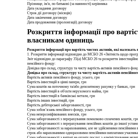
Прізвище, ім'я, по батькові (за наявності) керівника
Дата укладання договору
Строк дії договору (місяців)
Дата закінчення договору
Дата продовження (пролонгації) договору
Розкриття інформації про вартіс
власникам одиниць
Розкриття інформації про вартість чистих активів, які належать
1. Розкриття інформації відповідно до МСБО 26 «Звітність щодо прог
Звіт відповідно до параграфу 35(а) МСБО 26 та розкриття інвестиційно
пенсійного фонду:
Довідка про склад, структуру та чисту вартість активів пенсійного фон
Довідка про склад, структуру та чисту вартість активів пенсійног
Вартість активів пенсійного фонду, усього, грн
Вартість інвестицій в цінні папери, грн
Сума коштів на поточному та/або депозитному рахунку у банках, грн
Вартість інвестицій в об'єкти нерухомого майна, грн
Вартість інвестицій в банківські метали, грн
Вартість інших інвестицій, грн
Вартість дебіторської заборгованості, грн
Сума зобов’язань пенсійного фонду, усього, грн
Сума неперсоніфікованих внесків, грн
Сума заборгованості з перерахування помилково сплачених коштів, гр
Сума заборгованості з перерахування пенсійних коштів до іншої устано
Сума заборгованості за нарахованими, але не здійсненими пенсійними 
строк або нарахованими одноразовими пенсійними виплатами учасника
Сума заборгованості з витрат на оплату послуг з адміністрування неде