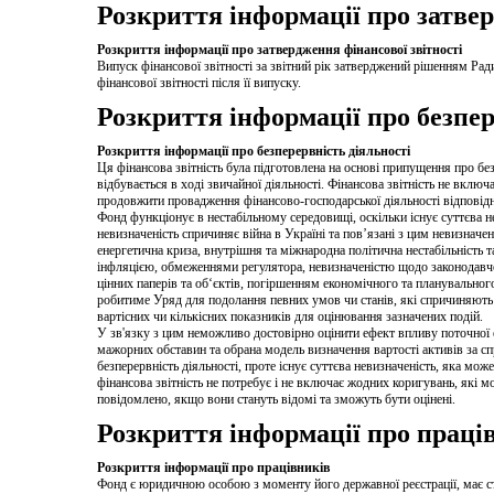
Розкриття інформації про затвер
Розкриття інформації про затвердження фінансової звітності
Випуск фінансової звітності за звітний рік затверджений рішенням Ради
фінансової звітності після її випуску.
Розкриття інформації про безпер
Розкриття інформації про безперервність діяльності
Ця фінансова звітність була підготовлена на основі припущення про безп
відбувається в ході звичайної діяльності. Фінансова звітність не включ
продовжити провадження фінансово-господарської діяльності відповідно
Фонд функціонує в нестабільному середовищі, оскільки існує суттєва 
невизначеність спричиняє війна в Україні та пов’язані з цим невизначені
енергетична криза, внутрішня та міжнародна політична нестабільність т
інфляцією, обмеженнями регулятора, невизначеністю щодо законодав
цінних паперів та об‘єктів, погіршенням економічного та планувального 
робитиме Уряд для подолання певних умов чи станів, які спричиняють су
вартісних чи кількісних показників для оцінювання зазначених подій.
У зв'язку з цим неможливо достовірно оцінити ефект впливу поточної е
мажорних обставин та обрана модель визначення вартості активів за 
безперервність діяльності, проте існує суттєва невизначеність, яка мож
фінансова звітність не потребує і не включає жодних коригувань, які м
повідомлено, якщо вони стануть відомі та зможуть бути оцінені.
Розкриття інформації про праці
Розкриття інформації про працівників
Фонд є юридичною особою з моменту його державної реєстрації, має ст