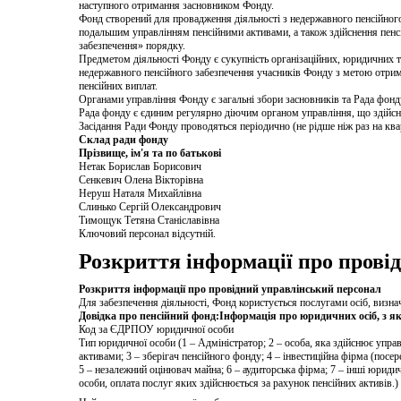
наступного отримання засновником Фонду.
Фонд створений для провадження діяльності з недержавного пенсійного
подальшим управлінням пенсійними активами, а також здійснення пенс
забезпечення» порядку.
Предметом діяльності Фонду є сукупність організаційних, юридичних 
недержавного пенсійного забезпечення учасників Фонду з метою отрим
пенсійних виплат.
Органами управління Фонду є загальні збори засновників та Рада фонд
Рада фонду є єдиним регулярно діючим органом управління, що здійсн
Засідання Ради Фонду проводяться періодично (не рідше ніж раз на ква
Склад ради фонду
Прізвище, ім'я та по батькові
Нетак Борислав Борисович
Сенкевич Олена Вікторівна
Неруш Наталя Михайлівна
Слинько Сергій Олександрович
Тимощук Тетяна Станіславівна
Ключовий персонал відсутній.
Розкриття інформації про прові
Розкриття інформації про провідний управлінський персонал
Для забезпечення діяльності, Фонд користується послугами осіб, визн
Довідка про пенсійний фонд:Інформація про юридичних осіб, з я
Код за ЄДРПОУ юридичної особи
Тип юридичної особи (1 – Адміністратор; 2 – особа, яка здійснює упра
активами; 3 – зберігач пенсійного фонду; 4 – інвестиційна фірма (посер
5 – незалежний оцінювач майна; 6 – аудиторська фірма; 7 – інші юриди
особи, оплата послуг яких здійснюється за рахунок пенсійних активів.)