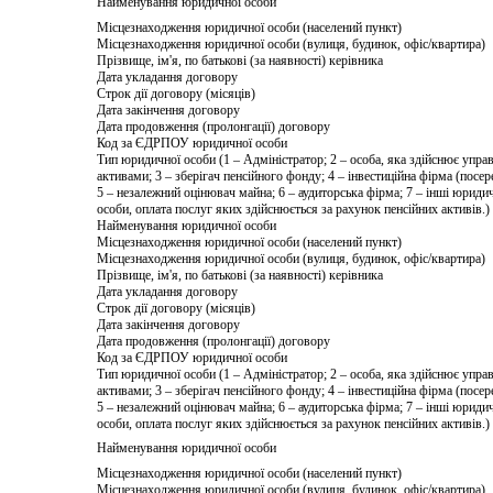
Найменування юридичної особи
Місцезнаходження юридичної особи (населений пункт)
Місцезнаходження юридичної особи (вулиця, будинок, офіс/квартира)
Прізвище, ім'я, по батькові (за наявності) керівника
Дата укладання договору
Строк дії договору (місяців)
Дата закінчення договору
Дата продовження (пролонгації) договору
Код за ЄДРПОУ юридичної особи
Тип юридичної особи (1 – Адміністратор; 2 – особа, яка здійснює упра
активами; 3 – зберігач пенсійного фонду; 4 – інвестиційна фірма (посер
5 – незалежний оцінювач майна; 6 – аудиторська фірма; 7 – інші юриди
особи, оплата послуг яких здійснюється за рахунок пенсійних активів.)
Найменування юридичної особи
Місцезнаходження юридичної особи (населений пункт)
Місцезнаходження юридичної особи (вулиця, будинок, офіс/квартира)
Прізвище, ім'я, по батькові (за наявності) керівника
Дата укладання договору
Строк дії договору (місяців)
Дата закінчення договору
Дата продовження (пролонгації) договору
Код за ЄДРПОУ юридичної особи
Тип юридичної особи (1 – Адміністратор; 2 – особа, яка здійснює упра
активами; 3 – зберігач пенсійного фонду; 4 – інвестиційна фірма (посер
5 – незалежний оцінювач майна; 6 – аудиторська фірма; 7 – інші юриди
особи, оплата послуг яких здійснюється за рахунок пенсійних активів.)
Найменування юридичної особи
Місцезнаходження юридичної особи (населений пункт)
Місцезнаходження юридичної особи (вулиця, будинок, офіс/квартира)