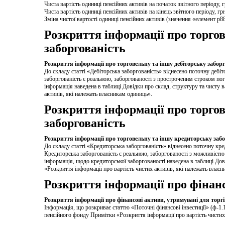
Чиста вартість одиниці пенсійних активів на початок звітного періоду, 
Чиста вартість одиниці пенсійних активів на кінець звітного періоду, гр
Зміна чистої вартості одиниці пенсійних активів (значення «елемент p8
Розкриття інформації про торгов
заборгованість
Розкриття інформації про торговельну та іншу дебіторську заборг
До складу статті «Дебіторська заборгованість» віднесено поточну дебі
заборгованість є реальною, заборгованості з простроченим строком по
інформація наведена в таблиці Довідки про склад, структуру та чисту 
активів, які належать власникам одиниць».
Розкриття інформації про торго
заборгованість
Розкриття інформації про торговельну та іншу кредиторську забо
До складу статті «Кредиторська заборгованість» віднесено поточну кр
Кредиторська заборгованість є реальною, заборгованості з можливістю
інформація, щодо кредиторської заборгованості наведена в таблиці Дов
«Розкриття інформації про вартість чистих активів, які належать влас
Розкриття інформації про фінанс
Розкриття інформації про фінансові активи, утримувані для торгі
Інформація, що розкриває статтю «Поточні фінансові інвестиції» (ф-1.1
пенсійного фонду Примітки «Розкриття інформації про вартість чистих