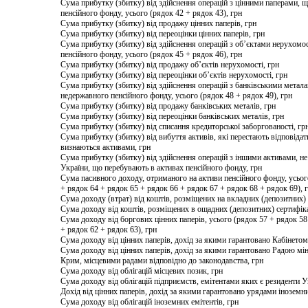
Сума прибутку (збитку) від здійснення операцій з цінними паперами, 
пенсійного фонду, усього (рядок 42 + рядок 43), грн
Сума прибутку (збитку) від продажу цінних паперів, грн
Сума прибутку (збитку) від переоцінки цінних паперів, грн
Сума прибутку (збитку) від здійснення операцій з об’єктами нерухомо
пенсійного фонду, усього (рядок 45 + рядок 46), грн
Сума прибутку (збитку) від продажу об’єктів нерухомості, грн
Сума прибутку (збитку) від переоцінки об’єктів нерухомості, грн
Сума прибутку (збитку) від здійснення операцій з банківськими метал
недержавного пенсійного фонду, усього (рядок 48 + рядок 49), грн
Сума прибутку (збитку) від продажу банківських металів, грн
Сума прибутку (збитку) від переоцінки банківських металів, грн
Сума прибутку (збитку) від списання кредиторської заборгованості, гр
Сума прибутку (збитку) від вибуття активів, які перестають відповідат
визнаються активами, грн
Сума прибутку (збитку) від здійснення операцій з іншими активами, н
України, що перебувають в активах пенсійного фонду, грн
Сума пасивного доходу, отриманого на активи пенсійного фонду, усьог
+ рядок 64 + рядок 65 + рядок 66 + рядок 67 + рядок 68 + рядок 69), 
Сума доходу (втрат) від коштів, розміщених на вкладних (депозитних) 
Сума доходу від коштів, розміщених в ощадних (депозитних) сертифіка
Сума доходу від боргових цінних паперів, усього (рядок 57 + рядок 58
+ рядок 62 + рядок 63), грн
Сума доходу від цінних паперів, дохід за якими гарантовано Кабінетом
Сума доходу від цінних паперів, дохід за якими гарантовано Радою мі
Крим, місцевими радами відповідно до законодавства, грн
Сума доходу від облігацій місцевих позик, грн
Сума доходу від облігацій підприємств, емітентами яких є резиденти У
Дохід від цінних паперів, дохід за якими гарантовано урядами іноземн
Сума доходу від облігацій іноземних емітентів, грн