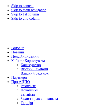
Skip to content
Skip to main navigation
Skip to 1st column
Skip to 2nd column
Головна
Новини
Пенсійні новини
Кабінет Користувача
Калькулятор
Внески Он-Лайн
Власний рахунок
Партнери
Про АЦПО
Реквізити
Показники
Звітність
Захист прав споживача
Тарифи