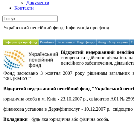
Документи
Контакти
Український пенсійний фонд: Інформація про фонд
Інформація про фонд
Реквізити
Засновники
Рада фонду
Фонд обслуговують
С
Відкритий недержавний пенсій
створена та здійснює діяльність 
пенсійного забезпечення, діяльніст
Фонд засновано 3 жовтня 2007 року рішенням загальних з
"ФІДЕМІУС".
Відкритий недержавний пенсійний фонд "Український пенс
юридична особа в м. Київ - 23.10.2007 р., свідоцтво А01 № 259
фінансова установа в Держфінпослуг - 10.12.2007 р., свідоцтв
Вкладники -
будь-яка юридична або фізична особа.