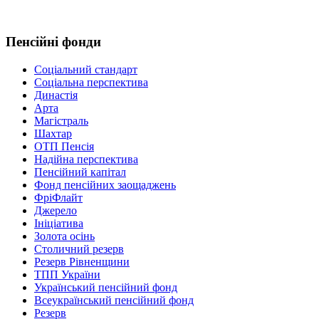
Пенсійні фонди
Соціальний стандарт
Соціальна перспектива
Династія
Арта
Магістраль
Шахтар
ОТП Пенсія
Надійна перспектива
Пенсійний капітал
Фонд пенсійних заощаджень
ФріФлайт
Джерело
Ініціатива
Золота осінь
Столичний резерв
Резерв Рівненщини
ТПП України
Український пенсійний фонд
Всеукраїнський пенсійний фонд
Резерв