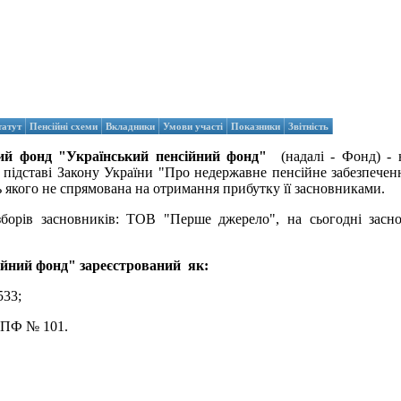
татут
Пенсійні схеми
Вкладники
Умови участі
Показники
Звітність
ний фонд "Український пенсійний фонд"
(надалі - Фонд) - 
на підставі Закону України "Про недержавне пенсійне забезпече
ь якого не спрямована на отримання прибутку її засновниками.
борів засновників: ТОВ "Перше джерело", на сьогодні засн
ійний фонд" зареєстрований як:
533;
о ПФ № 101.