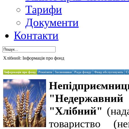
Тарифи
Документи
Контакти
Хлібний: Інформація про фонд
Інформація про фонд
Реквізити
Засновники
Рада фонду
Фонд обслуговують
С
Непідприє
"Недержавний 
"Хлібний"
(нада
товариство (не