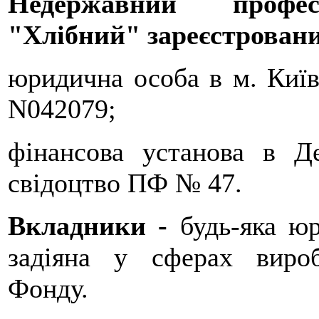
Недержавний профе
"Хлібний" зареєстрован
юридична особа в м. Київ 
N042079;
фінансова установа в Де
свідоцтво ПФ № 47.
Вкладники -
будь-яка ю
задіяна у сферах вироб
Фонду.