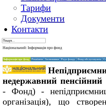
Тарифи
Документи
Контакти
Національний: Інформація про фонд
Інформація про фонд
Реквізити
Засновники
Рада фонду
Фонд обслуговують
С
Непідприємни
недержавний пенсійний
- Фонд) - непідприємниц
організація), що створе