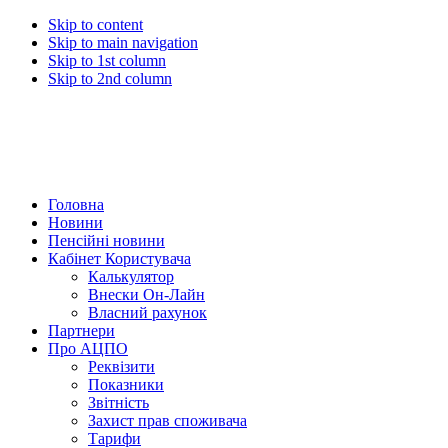
Skip to content
Skip to main navigation
Skip to 1st column
Skip to 2nd column
Головна
Новини
Пенсійні новини
Кабінет Користувача
Калькулятор
Внески Он-Лайн
Власний рахунок
Партнери
Про АЦПО
Реквізити
Показники
Звітність
Захист прав споживача
Тарифи