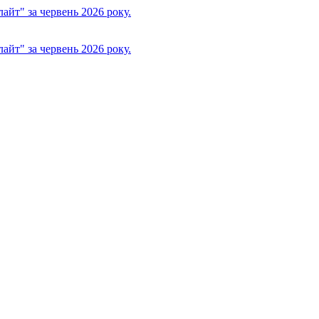
йт" за червень 2026 року.
йт" за червень 2026 року.