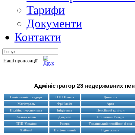
Тарифи
Документи
Контакти
Наші пропозиції
Адміністратор
23
недержавних пен
Соціальний стандарт
ОТП Пенсія
Династія
Магістраль
ФріФлайт
Арта
Надійна перспектива
Ініціатива
Пенсійний капітал
Золота осінь
Джерело
Столичний Резерв
ТПП України
Резерв
Український пенсійний фонд
Хлібний
Національний
Гідне життя