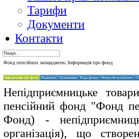
Тарифи
Документи
Контакти
Фонд пенсійних заощаджень: Інформація про фонд
Інформація про фонд
Реквізити
Засновники
Рада фонду
Фонд обслуговують
С
Непідприємницьке товар
пенсійний фонд "Фонд пе
Фонд) - непідприємниць
організація), що створе