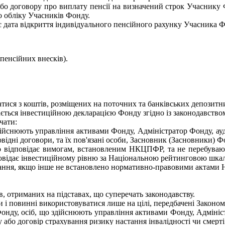
або договору про виплату пенсії на визначений строк Учаснику
о обліку Учасників Фонду.
є дата відкриття індивідуального пенсійного рахунку Учасника Ф
пенсійних внесків).
тися з коштів, розміщених на поточних та банківських депозитн
ється інвестиційною декларацією Фонду згідно із законодавство
чати:
здійснюють управління активами Фонду, Адміністратор Фонду, ауд
ідні договори, та їх пов'язані особи, Засновник (Засновники) Фо
що відповідає вимогам, встановленим НКЦПФР, та не перебувают
дповідає інвестиційному рівню за Національною рейтинговою шка
стування, якщо інше не встановлено нормативно-правовими акта
в, отриманих на підставах, що суперечать законодавству.
 і повинні використовуватися лише на цілі, передбачені Законо
нду, осіб, що здійснюють управління активами Фонду, Адміністр
 або договір страхування ризику настання інвалідності чи смерт