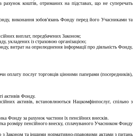
за рахунок коштів, отриманих на підставах, що не суперечать
Фонду, виконання зобов'язань Фонду перед його Учасниками та
нсійних виплат, передбачених Законом;
нду, укладених із страховою організацією;
нду, витрат на оприлюднення інформації про діяльність Фонду,
чи оплату послуг торговців цінними паперами (посередників),
ті активів Фонду.
нсійних активів, встановлюються Нацкомфінпослуг, спільно з
ка Фонду за рахунок частини їх пенсійних внесків.
отка розміру пенсійного внеску, сплачуваного Учасником Фонду
но з Законом та іншими нормативно-правовими актами з питань