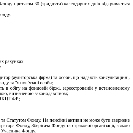
 Фонду протягом 30 (тридцяти) календарних днів відкривається
онду.
их рахунках.
м.
итор (аудиторська фірма) та особи, що надають консультаційні,
нду та їх пов‘язані особи;
ь в обігу на фондовій біржі, зареєстрованій у встановленому
лою, визначеною законодавством;
ми НКЦПФР;
м та Статутом Фонду. На пенсійні активи не може бути звернене
атора Фонду, Зберігача Фонду та страхової організації, з якою
і Учасника Фонду.