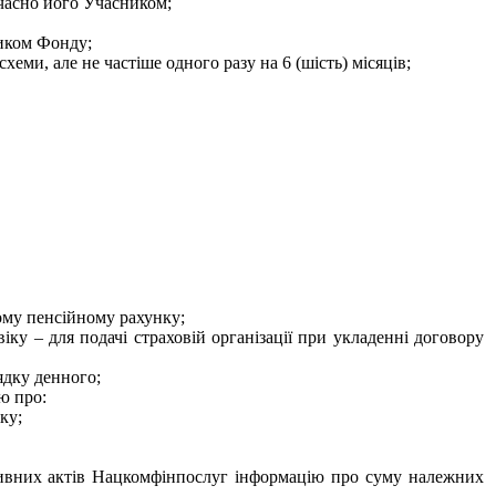
часно його Учасником;
ником Фонду;
еми, але не частіше одного разу на 6 (шість) місяців;
ому пенсійному рахунку;
ку – для подачі страховій організації при укладенні договору
ядку денного;
ю про:
ку;
ативних актів Нацкомфінпослуг інформацію про суму належних