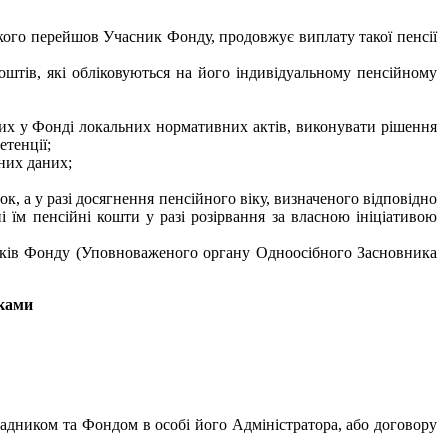
кого перейшов Учасник Фонду, продовжує виплату такої пенсії
коштів, які обліковуються на його індивідуальному пенсійному
чих у Фонді локальних нормативних актів, виконувати рішення
тенції;
них даних;
, а у разі досягнення пенсійного віку, визначеного відповідно
і їм пенсійні кошти у разі розірвання за власною ініціативою
ників Фонду (Уповноваженого органу Одноосібного Засновника
иками
ладником та Фондом в особі його Адміністратора, або договору