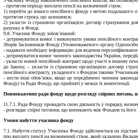
Учаснику Фонду накопичених пенсійних коштів, які обліковую
- протягом періоду виплати пенсії на визначений строк:
1) перейти до іншого пенсійного фонду з метою подальшого о
протягом строку, що залишився;
2) укласти із страховою організацією договір страхування до
рахунку в Фонді.
9.8. Учасник Фонду зобов’язаний:
- дотримуватися вимог i виконувати умови пенсійного контра
Зборів Засновників Фонду (Уповноваженого органу Одноосібно
- надавати необхідну інформацію для ведення персоніфіковано
- дотримуватися вимог чинного законодавства України, передб
- укласти новий пенсійний контракт щодо участі в іншому пенс
до Закону, – укласти із страховою організацією договір стра
пенсійного контракту, укладеного з Фондом такими Учасникам
- нести інші обов’язки, якщо це передбачено чинним законо
Фонду) та Ради Фонду, що прийняті у межах їх компетенції.
Повноваження ради фонду щодо розгляду спірних питань, щ
11.7.1. Рада Фонду провадить свою діяльність у порядку, визна
- розглядає спірні питання, що виникають між Фондом та його
Умови набуття учасника фонду
7.1. Набуття статусу Учасника Фонду здійснюється на підстав
про виплату пенсії на визначений строк, який укладено Вклад