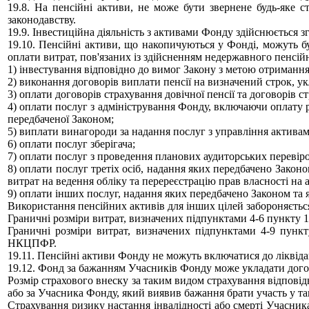
19.8. На пенсійні активи, не може бути звернене будь-яке с
законодавству.
19.9. Інвестиційна діяльність з активами Фонду здійснюється з
19.10. Пенсійні активи, що накопичуються у Фонді, можуть б
оплати витрат, пов'язаних із здійсненням недержавного пенсійн
1) інвестування відповідно до вимог Закону з метою отриманн
2) виконання договорів виплати пенсії на визначений строк, 
3) оплати договорів страхування довічної пенсії та договорів 
4) оплати послуг з адміністрування Фонду, включаючи оплату 
передбаченої Законом;
5) виплати винагороди за надання послуг з управління актива
6) оплати послуг зберігача;
7) оплати послуг з проведення планових аудиторських перевір
8) оплати послуг третіх осіб, надання яких передбачено Зак
витрат на ведення обліку та перереєстрацію прав власності на
9) оплати інших послуг, надання яких передбачено Законом та 
Використання пенсійних активів для інших цілей забороняєтьс
Граничні розміри витрат, визначених підпунктами 4-6 пункту 19
Граничні розміри витрат, визначених підпунктами 4-9 пункт
НКЦПФР.
19.11. Пенсійні активи Фонду не можуть включатися до ліквіда
19.12. Фонд за бажанням Учасників Фонду може укладати догов
Розмір страхового внеску за таким видом страхування відпові
або за Учасника Фонду, який виявив бажання брати участь у та
Страхування ризику настання інвалідності або смерті Учасни