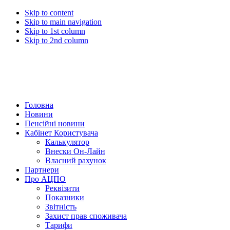
Skip to content
Skip to main navigation
Skip to 1st column
Skip to 2nd column
Головна
Новини
Пенсійні новини
Кабінет Користувача
Калькулятор
Внески Он-Лайн
Власний рахунок
Партнери
Про АЦПО
Реквізити
Показники
Звітність
Захист прав споживача
Тарифи