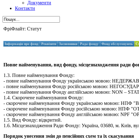
Документи
Контакти
ФріФлайт: Статут
Інформація про фонд
Реквізити
Засновники
Рада фонду
Фонд обслуговують
С
Повне найменування, вид фонду, місцезнаходження ради фо
1.3. Повне найменування Фонду:
- повне найменування Фонду українською мовою: НЕ
- повне найменування Фонду російською мовою: Н
- повне найменування Фонду англійською мовою: NON –
1.4. Скорочене найменування Фонду:
- скорочене найменування Фонду українською мовою: Н
- скорочене найменування Фонду російською мовою: 
- скорочене найменування Фонду англійською мовою: NPF
1.5. Вид Фонду: відкритий.
1.6. Місцезнаходження Ради Фонду: Україна, 03680, м. Київ, ву
Порядок унесення змін до пенсійних схем та їх скасування