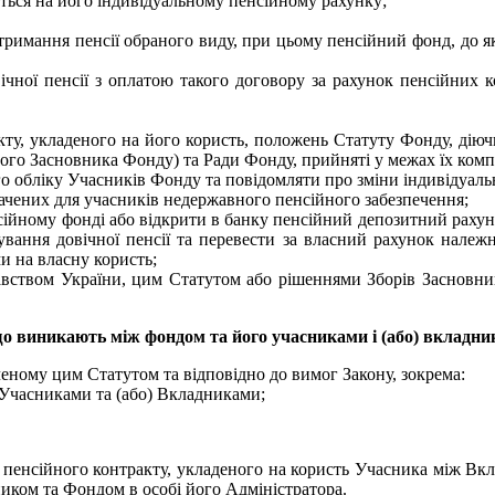
ться на його індивідуальному пенсійному рахунку;
тримання пенсії обраного виду, при цьому пенсійний фонд, до я
вічної пенсії з оплатою такого договору за рахунок пенсійних 
кту, укладеного на його користь, положень Статуту Фонду, дію
го Засновника Фонду) та Ради Фонду, прийняті у межах їх компе
го обліку Учасників Фонду та повідомляти про зміни індивідуаль
ачених для учасників недержавного пенсійного забезпечення;
ійному фонді або відкрити в банку пенсійний депозитний рахунок
хування довічної пенсії та перевести за власний рахунок належн
и на власну користь;
давством України, цим Статутом або рішеннями Зборів Заснов
о виникають між фондом та його учасниками і (або) вкладн
ченому цим Статутом та відповідно до вимог Закону, зокрема:
 Учасниками та (або) Вкладниками;
і пенсійного контракту, укладеного на користь Учасника між Вк
ником та Фондом в особі його Адміністратора.