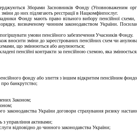
атверджуються Зборами Засновників Фонду (Уповноваженим орг
зміни до них підлягають реєстрації в Нацкомфінпослуг.
ладники Фонду мають право вільного вибору пенсійної схеми,
 порядку, визначеному чинним законодавством України. Посил
ь погіршувати умови пенсійного забезпечення Учасників Фонду.
кож вносити зміни до зареєстрованих пенсійних схем чи анулюват
 схемами, що змінюються або анулюються;
кладені пенсійні контракти за пенсійною схемою, яка змінюється
енсійного фонду або злиття з іншим відкритим пенсійним фондо
а про банкрутство;
чених Законом;
коном;
го законодавства України договори страхування ризику настанн
ть з управління активами;
слуги відповідно до чинного законодавства України;