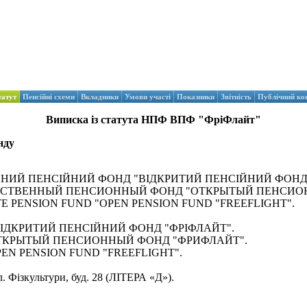
татут
Пенсійні схеми
Вкладники
Умови участі
Показники
Звітність
Публічний ко
Виписка із статута НПФ ВПФ "ФріФлайт"
нду
ДЕРЖАВНИЙ ПЕНСІЙНИЙ ФОНД "ВІДКРИТИЙ ПЕНСІЙНИЙ ФОНД
ЕГОСУДАРСТВЕННЫЙ ПЕНСИОННЫЙ ФОНД "ОТКРЫТЫЙ ПЕНС
 STATE PENSION FUND "OPEN PENSION FUND "FREEFLIGHT".
ПФ "ВІДКРИТИЙ ПЕНСІЙНИЙ ФОНД "ФРІФЛАЙТ".
НПФ "ОТКРЫТЫЙ ПЕНСИОННЫЙ ФОНД "ФРИФЛАЙТ".
 "OPEN PENSION FUND "FREEFLIGHT".
л. Фізкультури, буд. 28 (ЛІТЕРА «Д»).