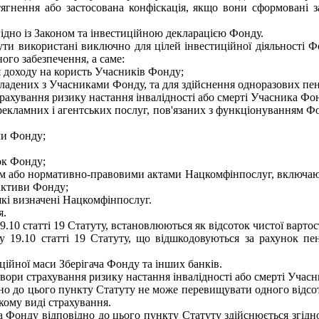
тягнення або застосована конфіскація, якщо вони сформовані 
гідно із Законом та інвестиційною декларацією Фонду.
ути використані виключно для цілей інвестиційної діяльності 
ого забезпечення, а саме:
я доходу на користь Учасників Фонду;
укладених з Учасниками Фонду, та для здійснення одноразових пе
страхування ризику настання інвалідності або смерті Учасника Фо
рекламних і агентських послуг, пов'язаних з функціонуванням Фо
ми Фонду;
ок Фонду;
оном або нормативно-правовими актами Нацкомфінпослуг, включаю
 активи Фонду;
які визначені Нацкомфінпослуг.
я.
.10 статті 19 Статуту, встановлюються як відсоток чистої вартос
у 19.10 статті 19 Статуту, що відшкодовуються за рахунок пе
ційної маси Зберігача Фонду та інших банків.
ори страхування ризику настання інвалідності або смерті Учасни
дно до цього пункту Статуту не може перевищувати одного відс
кому виді страхування.
ка Фонду відповідно до цього пункту Статуту здійснюється згід