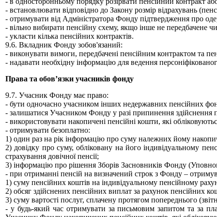
- в односторонньому порядку розірвати пенсійний контракт а
- встановлювати відповідно до Закону розмір відрахувань (пен
- отримувати від Адміністратора Фонду підтвердження про од
- вільно вибирати пенсійну схему, якщо інше не передбачене чи
- укласти кілька пенсійних контрактів.
9.6. Вкладник Фонду зобов'язаний:
- виконувати вимоги, передбачені пенсійним контрактом та п
- надавати необхідну інформацію для ведення персоніфіковано
Права та обов’язки учасників фонду
9.7. Учасник Фонду має право:
- бути одночасно учасником інших недержавних пенсійних фон
- залишатися Учасником Фонду у разі припинення здійснення п
- використовувати накопичені пенсійні кошти, які обліковують
- отримувати безоплатно:
1) один раз на рік інформацію про суму належних йому накопи
2) довідку про суму, обліковану на його індивідуальному пен
страхування довічної пенсії;
3) інформацію про рішення Зборів Засновників Фонду (Уповно
- при отриманні пенсій на визначений строк з Фонду – отриму
1) суму пенсійних коштів на індивідуальному пенсійному рахун
2) обсяг здійснених пенсійних виплат за рахунок пенсійних ко
3) суму вартості послуг, сплачену протягом попереднього (звіт
- у будь-який час отримувати за письмовим запитом та за п