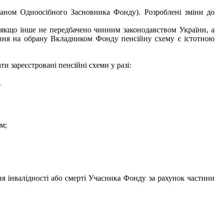
аном Одноосібного Засновника Фонду). Розроблені зміни до
 якщо інше не передбачено чинним законодавством України, а
ання на обрану Вкладником Фонду пенсійну схему є істотною
и зареєстровані пенсійні схеми у разі:
.
м;
я інвалідності або смерті Учасника Фонду за рахунок частини