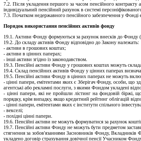
7.2. Після укладення першого за часом пенсійного контракту 
індивідуальний пенсійний рахунок в системі персоніфікованог
7.3. Початком недержавного пенсійного забезпечення у Фонді 
Порядок використання пенсійних активів фонду
19.1. Активи Фонду формуються за рахунок внесків до Фонду (
19.2. До складу активів Фонду відповідно до Закону належать:
- активи в грошових коштах;
- активи в цінних паперах;
- інші активи згідно із законодавством.
19.3. Пенсійні активи Фонду у грошових коштах можуть склада
19.4. Склад пенсійних активів Фонду у цінних паперах визнача
19.5. Пенсійні активи Фонду в цінних паперах не можуть вклю
- цінні папери, емітентами яких є Зберігач Фонду, особи, що 
агентські або рекламні послуги, з якими Фондом укладені відпов
- цінні папери, які не пройшли лістинг на фондовій біржі, 
порядку, крім випадку, якщо кредитний рейтинг облігацій ві
- цінні папери, емітентами яких є інститути спільного інве
- векселі;
- похідні цінні папери.
19.6. Пенсійні активи не можуть формуватися за рахунок кошті
19.7. Пенсійні активи Фонду не можуть бути предметом застави
стягнення за зобов'язаннями Засновників Фонду, Вкладників Фо
укладено договір страхування довічної пенсії Учасником Фонду