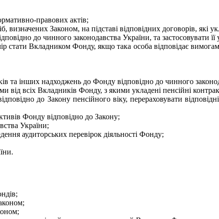
нормативно-правових актів;
сіб, визначених Законом, на підставі відповідних договорів, які
дповідно до чинного законодавства України, та застосовувати її у
мір стати Вкладником Фонду, якщо така особа відповідає вимога
ків та інших надходжень до Фонду відповідно до чинного законо
ми від всіх Вкладників Фонду, з якими укладені пенсійні контра
ідповідно до Закону пенсійного віку, перераховувати відповідні
ктивів Фонду відповідно до Закону;
авства України;
едення аудиторських перевірок діяльності Фонду;
їни.
ндів;
аконом;
коном;