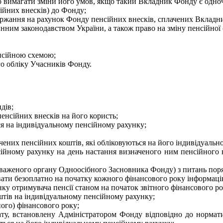
бо вимагати зміни його умов, якщо такий Вкладник Фонду є одно
сійних внесків) до Фонду;
ержання на рахунок Фонду пенсійних внесків, сплачених Вклад
нним законодавством України, а також право на зміну пенсійної сх
енсійною схемою;
го обліку Учасників Фонду.
дів;
енсійних внесків на його користь;
ся на індивідуальному пенсійному рахунку;
чених пенсійних коштів, які обліковуються на його індивідуальн
сійному рахунку на день настання визначеного ним пенсійного ві
важеного органу Одноосібного Засновника Фонду) з питань пор
вати безоплатно на початку кожного фінансового року інформаці
ку отримувача пенсії станом на початок звітного фінансового ро
штів на індивідуальному пенсійному рахунку;
ного) фінансового року;
лату, встановлену Адміністратором Фонду відповідно до норм