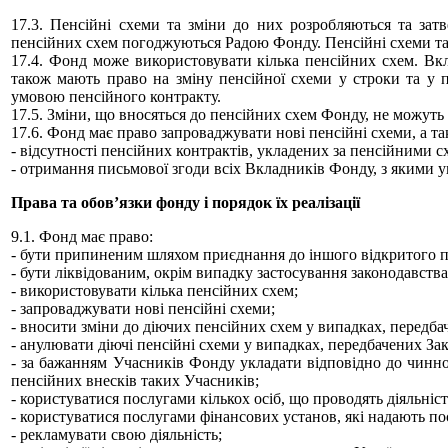
17.3. Пенсійні схеми та зміни до них розробляються та з
пенсійних схем погоджуються Радою Фонду. Пенсійні схеми та 
17.4. Фонд може використовувати кілька пенсійних схем. Вк
також мають право на зміну пенсійної схеми у строки та у
умовою пенсійного контракту.
17.5. Зміни, що вносяться до пенсійних схем Фонду, не можут
17.6. Фонд має право запроваджувати нові пенсійні схеми, а та
- відсутності пенсійних контрактів, укладених за пенсійними
- отримання письмової згоди всіх Вкладників Фонду, з якими у
Права та обов’язки фонду і порядок їх реалізації
9.1. Фонд має право:
- бути припиненим шляхом приєднання до іншого відкритого п
- бути ліквідованим, окрім випадку застосування законодавств
- використовувати кілька пенсійних схем;
- запроваджувати нові пенсійні схеми;
- вносити зміни до діючих пенсійних схем у випадках, передба
- анулювати діючі пенсійні схеми у випадках, передбачених За
- за бажанням Учасників Фонду укладати відповідно до чинно
пенсійних внесків таких Учасників;
- користуватися послугами кількох осіб, що проводять діяльніс
- користуватися послугами фінансових установ, які надають по
- рекламувати свою діяльність;