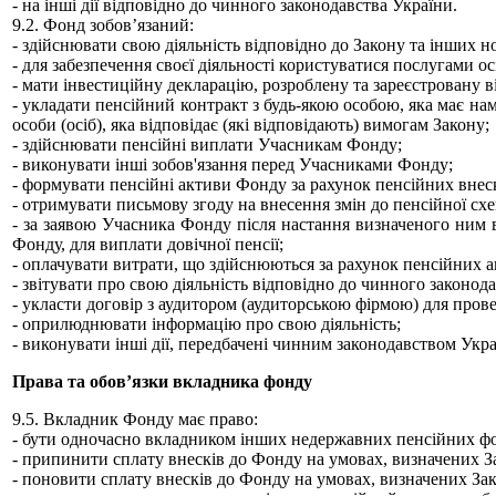
- на інші дії відповідно до чинного законодавства України.
9.2. Фонд зобов’язаний:
- здійснювати свою діяльність відповідно до Закону та інших 
- для забезпечення своєї діяльності користуватися послугами о
- мати інвестиційну декларацію, розроблену та зареєстровану ві
- укладати пенсійний контракт з будь-якою особою, яка має на
особи (осіб), яка відповідає (які відповідають) вимогам Закону;
- здійснювати пенсійні виплати Учасникам Фонду;
- виконувати інші зобов'язання перед Учасниками Фонду;
- формувати пенсійні активи Фонду за рахунок пенсійних внес
- отримувати письмову згоду на внесення змін до пенсійної схе
- за заявою Учасника Фонду після настання визначеного ним в
Фонду, для виплати довічної пенсії;
- оплачувати витрати, що здійснюються за рахунок пенсійних а
- звітувати про свою діяльність відповідно до чинного законод
- укласти договір з аудитором (аудиторською фірмою) для пров
- оприлюднювати інформацію про свою діяльність;
- виконувати інші дії, передбачені чинним законодавством Укра
Права та обов’язки вкладника фонду
9.5. Вкладник Фонду має право:
- бути одночасно вкладником інших недержавних пенсійних фо
- припинити сплату внесків до Фонду на умовах, визначених З
- поновити сплату внесків до Фонду на умовах, визначених За