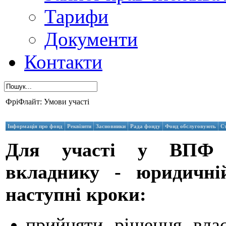
Тарифи
Документи
Контакти
ФріФлайт: Умови участі
Інформація про фонд
Реквізити
Засновники
Рада фонду
Фонд обслуговують
С
Для участі у ВПФ "
вкладнику - юридичній
наступні кроки:
прийняти рішення влас