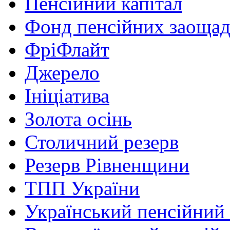
Пенсійний капітал
Фонд пенсійних заоща
ФріФлайт
Джерело
Ініціатива
Золота осінь
Столичний резерв
Резерв Рівненщини
ТПП України
Український пенсійний