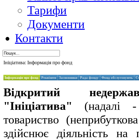
Тарифи
Документи
Контакти
Ініціатива: Інформація про фонд
Інформація про фонд
Реквізити
Засновники
Рада фонду
Фонд обслуговують
С
Відкритий недерж
"Ініціатива"
(надалі -
товариство (неприбуткова
здійснює діяльність на 