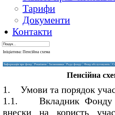
Тарифи
Документи
Контакти
Ініціатива: Пенсійна схема
Інформація про фонд
Реквізити
Засновники
Рада фонду
Фонд обслуговують
С
Пенсійна сх
1. Умови та порядок участ
1.1. Вкладник Фонду - 
внески на користь уча