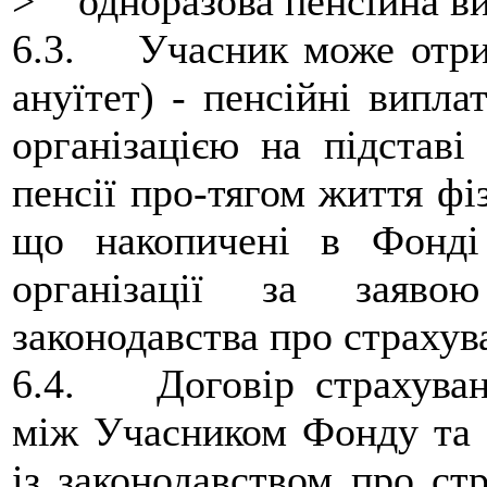
> одноразова пенсійна ви
6.3. Учасник може отрим
ануїтет) - пенсійні випла
організацією на підставі
пенсії про-тягом життя фі
що накопичені в Фонді 
організації за заяво
законодавства про страхув
6.4. Договір страхуванн
між Учасником Фонду та с
із законодавством про ст