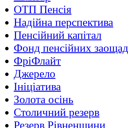
ОТП Пенсія
Надійна перспектива
Пенсійний капітал
Фонд пенсійних заоща
ФріФлайт
Джерело
Ініціатива
Золота осінь
Столичний резерв
Резерв Рівненщини