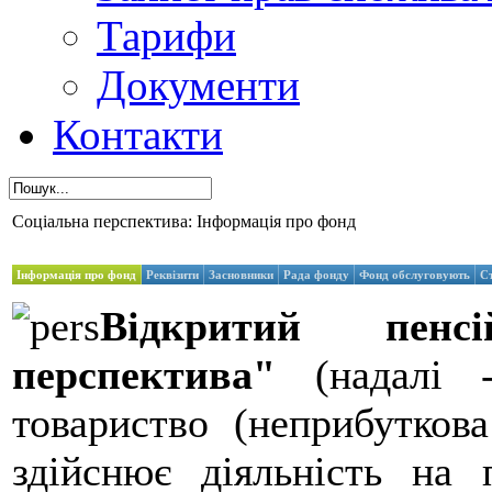
Тарифи
Документи
Контакти
Соціальна перспектива: Інформація про фонд
Інформація про фонд
Реквізити
Засновники
Рада фонду
Фонд обслуговують
С
Відкритий пенс
перспектива"
(надалі -
товариство (неприбуткова
здійснює діяльність на 