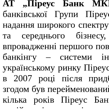
АТ „Піреус Банк МК
банківської Групи Піре
надання широкого спектру
та середнього бізнес
впровадженні першого пов
банкінгу – системи ін
українському ринку Піреус
в 2007 році після прид
згодом був перейменовани
кілька років Піреус Ба