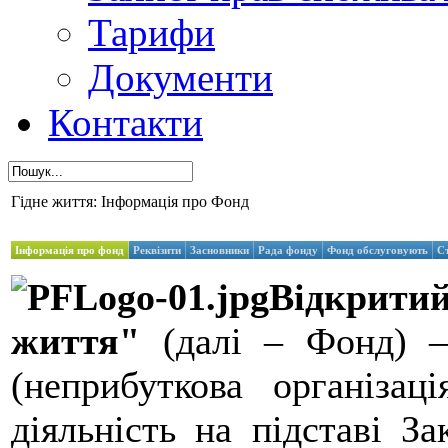
Тарифи
Документи
Контакти
Гідне життя: Інформація про Фонд
Інформація про фонд
Реквізити
Засновники
Рада фонду
Фонд обслуговують
С
Відкрит
життя"
(далі – Фонд) –
(неприбуткова організац
діяльність на підставі З