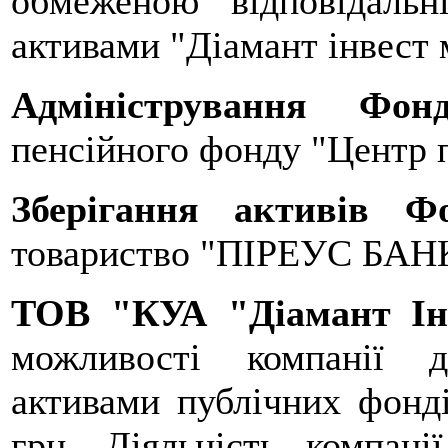
обмеженою відповідальн
активами "Діамант інвест
Адміністрування Фо
пенсійного фонду "Центр п
Зберігання активів 
товариство "ПІРЕУС БАН
ТОВ "КУА "Діамант І
можливості компанії 
активами публічних фонді
грн. Діяльність компан