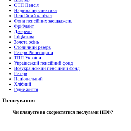
ОТП Пенсія
Надійна перспектива
Пенсійний капітал
Фонд пенсійних заощаджень
ФріФлайт
Джерело
Ініціатива
Золота осінь
Столичний резерв
Резерв Рівненщини
ТПП України
Український пенсійний фонд
Всеукраїнський пенсійний фонд
Резерв
Національний
Хлібний
Гідне життя
Голосування
Чи плануєте ви скористатися послугами НПФ?