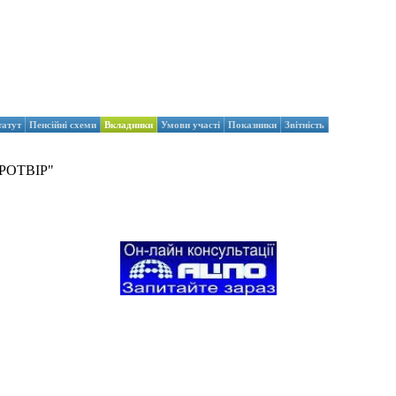
татут
Пенсійні схеми
Вкладники
Умови участі
Показники
Звітність
РОТВІР"