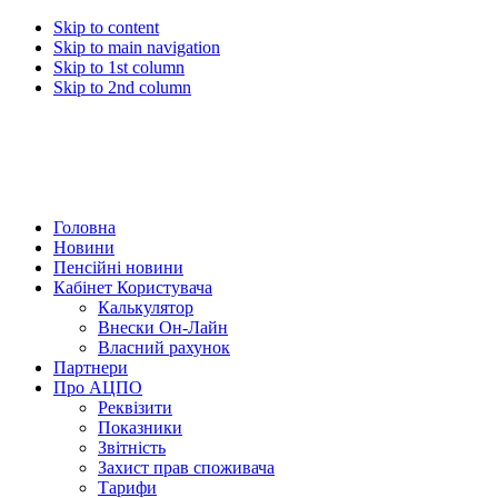
Skip to content
Skip to main navigation
Skip to 1st column
Skip to 2nd column
Головна
Новини
Пенсійні новини
Кабінет Користувача
Калькулятор
Внески Он-Лайн
Власний рахунок
Партнери
Про АЦПО
Реквізити
Показники
Звітність
Захист прав споживача
Тарифи