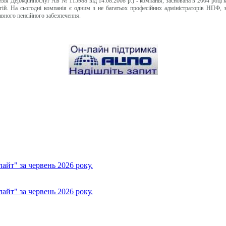
ензія Держфінпослуг АБ № 115988 від 14.08.2008 р.) - компанія, заснована в 2004 році
огій. На сьогодні компанія є одним з не багатьох професійних адміністраторів НПФ, 
вного пенсійного забезпечення.
йт" за червень 2026 року.
йт" за червень 2026 року.