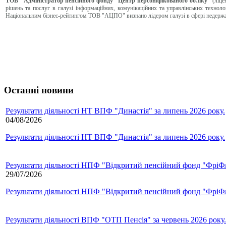
ТОВ "Адміністратор пенсійного фонду "Центр персоніфікованого обліку"
(ліц
рішень та послуг в галузі інформаційних, комунікаційних та управлінських технол
Національним бізнес-рейтингом ТОВ "АЦПО" визнано лідером галузі в сфері недержа
Останні новини
Результати діяльності НТ ВПФ "Династія" за липень 2026 року.
04/08/2026
Результати діяльності НТ ВПФ "Династія" за липень 2026 року.
Результати діяльності НПФ "Відкритий пенсійний фонд "ФріФла
29/07/2026
Результати діяльності НПФ "Відкритий пенсійний фонд "ФріФла
Результати діяльності ВПФ "ОТП Пенсія" за червень 2026 року.