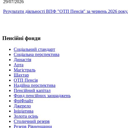
29/07/2026
Результати діяльності ВПФ "ОТП Пенсія" за червень 2026 року.
Пенсійні фонди
Соціальний стандарт
Соціальна перспектива
Династія
Арта
Магістраль
Шахтар
ОТП Пенсія
Надійна перспектива
Пенсійний капітал
Фонд пенсійних заощаджень
ФріФлайт
Джерело
Ініціатива
Золота осінь
Столичний резерв
Резерв Рівненщини