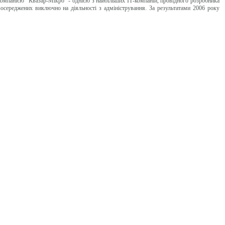
 компанією "Квазар-Мікро" - однією з найбільших ІТ-компаній, провідного розробника
зосереджених виключно на діяльності з адміністрування. За результатами 2006 року