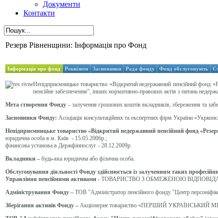
Документи
Контакти
Резерв Рівненщини: Інформація про Фонд
Інформація про фонд
Реквізити
Засновники
Рада фонду
Фонд обслуговують
С
Непідприємницьке товариство «Відкритий недержавний пенсійний фонд «Рез
пенсійне забезпечення”, інших нормативно-правових актів з питань недерж
Мета створення Фонду
– залучення грошових коштів вкладників, збереження та забе
Засновники Фонду:
Асоціація консультаційних та експертних фірм України «Укрконс
Непідприємницьке товариство «Відкритий недержавний пенсійний фонд «Резер
юридична особа в м. Київ - 15.05.2006р.
;
фінансова установа в Держфінпослуг - 28.12.2009р.
Вкладники –
будь-яка юридична або фізична особа.
Обслуговування діяльності Фонду здійснюється із залученням таких професійни
Управління пенсійними активами -
ТОВАРИСТВО З ОБМЕЖЕНОЮ ВІДПОВІДА
Адміністрування Фонду –
ТОВ "Адміністратор пенсійного фонду "Центр персоніфіко
Зберігання активів Фонду –
Акціонерне товариство «ПЕРШИЙ УКРАЇНСЬКИЙ