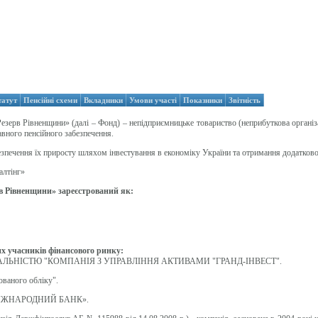
татут
Пенсійні схеми
Вкладники
Умови участі
Показники
Звітність
ерв Рівненщини» (далі – Фонд) – непідприємницьке товариство (неприбуткова організац
авного пенсійного забезпечення.
зпечення їх приросту шляхом інвестування в економіку України та отримання додатково
алтінг»
в Рівненщини» зареєстрований як:
х учасників фінансового ринку:
ЛЬНІСТЮ "КОМПАНІЯ З УПРАВЛІННЯ АКТИВАМИ "ГРАНД-ІНВЕСТ".
ваного обліку".
 МІЖНАРОДНИЙ БАНК».