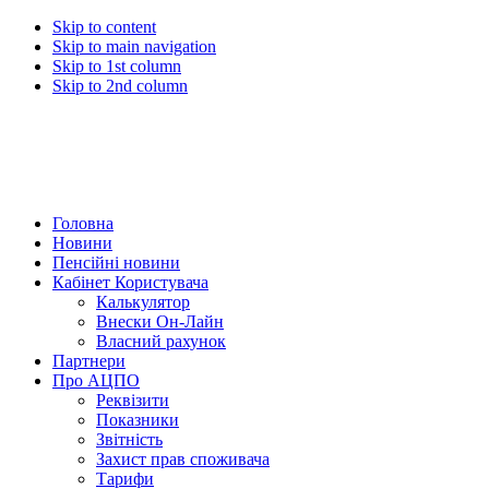
Skip to content
Skip to main navigation
Skip to 1st column
Skip to 2nd column
Головна
Новини
Пенсійні новини
Кабінет Користувача
Калькулятор
Внески Он-Лайн
Власний рахунок
Партнери
Про АЦПО
Реквізити
Показники
Звітність
Захист прав споживача
Тарифи