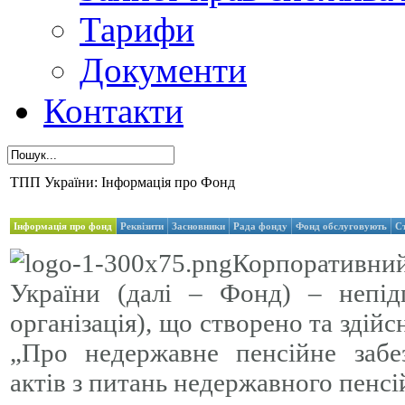
Тарифи
Документи
Контакти
ТПП України: Інформація про Фонд
Інформація про фонд
Реквізити
Засновники
Рада фонду
Фонд обслуговують
С
Корпоративн
України (далі – Фонд) – непід
організація), що створено та здійс
„Про недержавне пенсійне забе
актів з питань недержавного пенсі