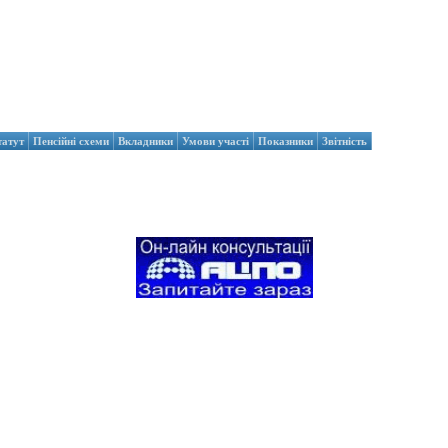
татут
Пенсійні схеми
Вкладники
Умови участі
Показники
Звітність