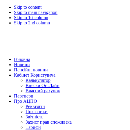
Skip to content
Skip to main navigation
Skip to 1st column
Skip to 2nd column
Головна
Новини
Пенсійні новини
Кабінет Користувача
Калькулятор
Внески Он-Лайн
Власний рахунок
Партнери
Про АЦПО
Реквізити
Показники
Звітність
Захист прав споживача
Тарифи