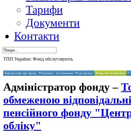
Тарифи
Документи
Контакти
ТПП України: Фонд обслуговують
Інформація про фонд
Реквізити
Засновники
Рада фонду
Фонд обслуговують
С
Адміністратор фонду –
Т
обмеженою відповідальн
пенсійного фонду "Центр
обліку"