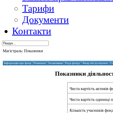
Тарифи
Документи
Контакти
Магістраль: Показники
Інформація про фонд
Реквізити
Засновники
Рада фонду
Фонд обслуговують
С
Показники діяльност
Чиста вартість активів фо
Чиста вартість одиниці п
Кількість учасників фон