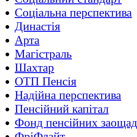
Соціальна перспектива
Династія
Арта
Магістраль
Шахтар
ОТП Пенсія
Надійна перспектива
Пенсійний капітал
Фонд пенсійних заоща
ФріФлайт