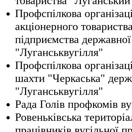
товариства "Луганський
Профспілкова організац
акціонерного товариств
підприємства державної
"Луганськвугілля"
Профспілкова організац
шахти "Черкаська" держа
"Луганськвугілля"
Рада Голів профкомів ву
Ровеньківська територіа
працівників вугільної п