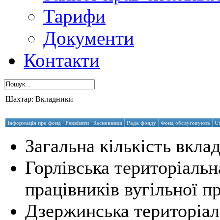
Тарифи
Документи
Контакти
Шахтар: Вкладники
Інформація про фонд
Реквізити
Засновники
Рада фонду
Фонд обслуговують
С
Загальна кількість вклад
Горлівська територіальн
працівників вугільної п
Дзержинська територіал